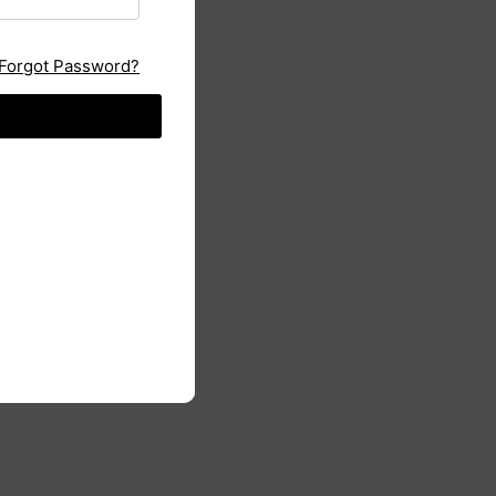
Forgot Password?