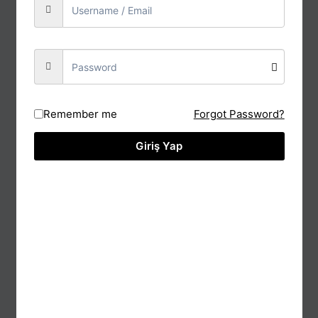
Ara
ÜRÜNLERİMİZ
Tüm Ürünler
Süt Proses Makinaları
Remember me
Forgot Password?
Pekmez Proses Makinaları
Giriş Yap
Tel Kadayıf Üretim Tesisleri
Bal Proses Makinaları
Draje Leblebi Kaplama Makinası
Endüstriyel Mikserler
Sıvı Gübre Hazırlama Tankları
Lokum Makinaları