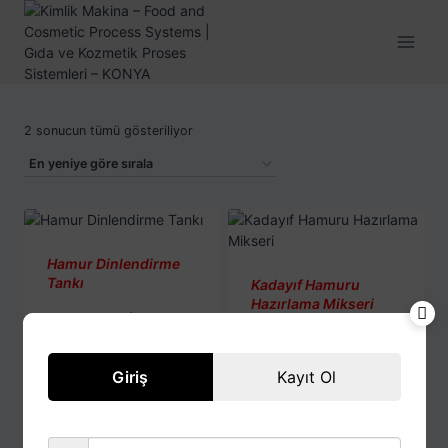
2 sonucun tümü gösteriliyor
Hamur Dinlendirme
Tankı
Kadayıf Hamuru
Hazırlama Mikseri
2.800,00
$
+ KDV
8.000,00
$
+ KDV
Giriş
Kayıt Ol
Ara